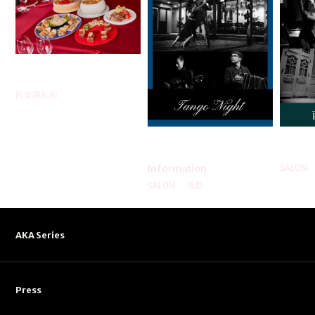
外燴｜台式辦桌
到府
民楽園私廚
Tango Night
西班
Information
SALON
SALON
活動
AKA Series
Press